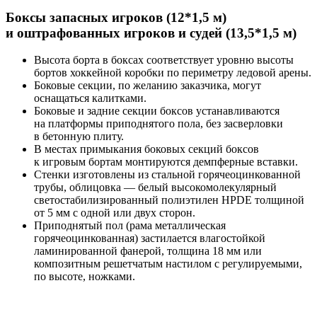
Боксы запасных игроков (12*1,5 м)
и оштрафованных игроков и судей (13,5*1,5 м)
Высота борта в боксах соответствует уровню высоты
бортов хоккейной коробки по периметру ледовой арены.
Боковые секции, по желанию заказчика, могут
оснащаться калитками.
Боковые и задние секции боксов устанавливаются
на платформы приподнятого пола, без засверловки
в бетонную плиту.
В местах примыкания боковых секций боксов
к игровым бортам монтируются демпферные вставки.
Стенки изготовлены из стальной горячеоцинкованной
трубы, облицовка — белый высокомолекулярный
светостабилизированный полиэтилен HPDE толщиной
от 5 мм с одной или двух сторон.
Приподнятый пол (рама металлическая
горячеоцинкованная) застилается влагостойкой
ламинированной фанерой, толщина 18 мм или
композитным решетчатым настилом с регулируемыми,
по высоте, ножками.