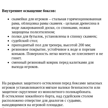
Внутреннее оснащение боксов:
скамейки для игроков – стальная горячеоцинкованная
рама, облицовка рамы скамеек - цельная древесина в
виде лакированной доски, со спинками, ножки
защищены полиэтиленом;
полки для бутылок, установлены в спинку скамеек;
судейский стол;
приподнятый пол для тренера, высотой 200 мм;
резиновое покрытие, устойчивое к воде и порезам
коньков. Поверхность легко моется, не плесневеет и не
гниет.
сменный резиновый коврик перед калитками для
выхода игроков.
На разрывах защитного остекления перед боксами запасных
игроков устанавливаются мягкие валики безопасности или
защитное скругление из монолитного поликарбоната.
В остекление хоккейного борта, над судейским столом
расположено отверстие для диалогов с судьями,
находящимися на игровой площадке.